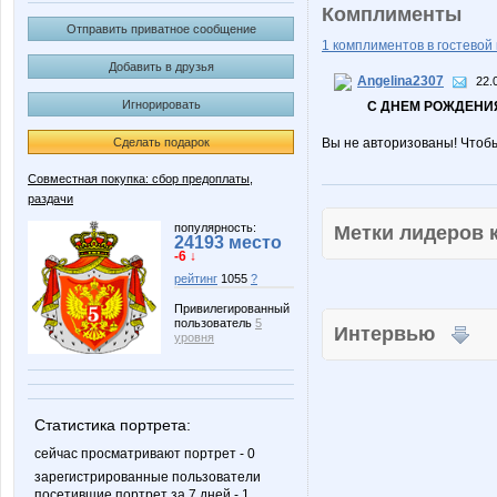
Комплименты
Отправить приватное сообщение
1 комплиментов в гостевой 
Добавить в друзья
Angelina2307
22.
Игнорировать
С ДНЕМ РОЖДЕНИЯ
Сделать подарок
Вы не авторизованы! Чтоб
Совместная покупка: сбор предоплаты,
раздачи
популярность:
Метки лидеров
24193 место
-6 ↓
рейтинг
1055
?
Привилегированный
пользователь
5
Интервью
уровня
Статистика портрета:
сейчас просматривают портрет - 0
зарегистрированные пользователи
посетившие портрет за 7 дней - 1